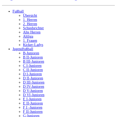
Fußball
Übersicht
1. Herren
2. Herren
Schiedsrichter
Alte Herren
Altliga
1. Frauen
Kicker-Ladys
Jugendfußball
B-Junioren
B II-Junioren
B III-Junioren
C I-Junioren
C II-Junioren
D I-Junioren
D II-Junioren
D III-Junioren
D IV-Junioren
D V-Junioren
D VI-Junioren
E I-Junioren
E II-Junioren
F I -Junioren
F II-Junioren
G-Junioren