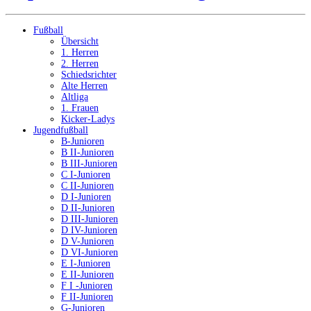
Fußball
Übersicht
1. Herren
2. Herren
Schiedsrichter
Alte Herren
Altliga
1. Frauen
Kicker-Ladys
Jugendfußball
B-Junioren
B II-Junioren
B III-Junioren
C I-Junioren
C II-Junioren
D I-Junioren
D II-Junioren
D III-Junioren
D IV-Junioren
D V-Junioren
D VI-Junioren
E I-Junioren
E II-Junioren
F I -Junioren
F II-Junioren
G-Junioren