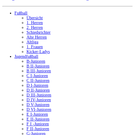
Fußball
Übersicht
1. Herren
2. Herren
Schiedsrichter
Alte Herren
Altliga
1. Frauen
Kicker-Ladys
Jugendfußball
B-Junioren
B II-Junioren
B III-Junioren
C I-Junioren
C II-Junioren
D I-Junioren
D II-Junioren
D III-Junioren
D IV-Junioren
D V-Junioren
D VI-Junioren
E I-Junioren
E II-Junioren
F I -Junioren
F II-Junioren
G-Junioren