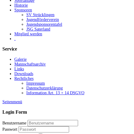
Sportanlage
Historie
Sponsoren
SV Strücklingen
Jugendförderverein
Jugendsponsorentafel
JSG Saterland
Mitglied werden
.
Service
Galerie
Mannschaftsarchiv
Links
Downloads
Rechtliches
Impressum
Datenschutzerklärung
Information Art. 13 + 14 DSGVO
Seitenmenü
Login Form
Benutzername
Passwort