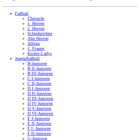
Fußball
Übersicht
1. Herren
2. Herren
Schiedsrichter
Alte Herren
Altliga
1. Frauen
Kicker-Ladys
Jugendfußball
B-Junioren
B II-Junioren
B III-Junioren
C I-Junioren
C II-Junioren
D I-Junioren
D II-Junioren
D III-Junioren
D IV-Junioren
D V-Junioren
D VI-Junioren
E I-Junioren
E II-Junioren
F I -Junioren
F II-Junioren
G-Junioren