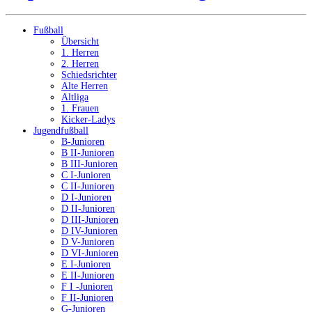
Fußball
Übersicht
1. Herren
2. Herren
Schiedsrichter
Alte Herren
Altliga
1. Frauen
Kicker-Ladys
Jugendfußball
B-Junioren
B II-Junioren
B III-Junioren
C I-Junioren
C II-Junioren
D I-Junioren
D II-Junioren
D III-Junioren
D IV-Junioren
D V-Junioren
D VI-Junioren
E I-Junioren
E II-Junioren
F I -Junioren
F II-Junioren
G-Junioren