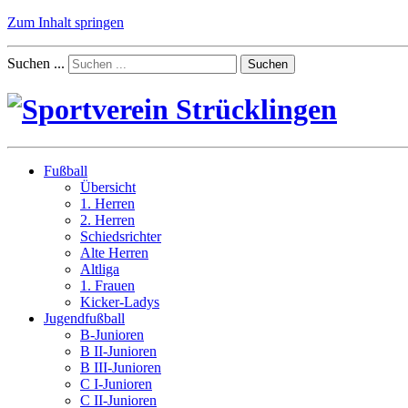
Zum Inhalt springen
Suchen ...
Suchen
Fußball
Übersicht
1. Herren
2. Herren
Schiedsrichter
Alte Herren
Altliga
1. Frauen
Kicker-Ladys
Jugendfußball
B-Junioren
B II-Junioren
B III-Junioren
C I-Junioren
C II-Junioren