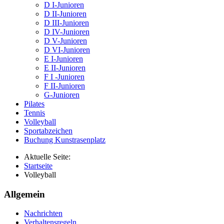
D I-Junioren
D II-Junioren
D III-Junioren
D IV-Junioren
D V-Junioren
D VI-Junioren
E I-Junioren
E II-Junioren
F I -Junioren
F II-Junioren
G-Junioren
Pilates
Tennis
Volleyball
Sportabzeichen
Buchung Kunstrasenplatz
Aktuelle Seite:
Startseite
Volleyball
Allgemein
Nachrichten
Verhaltensregeln