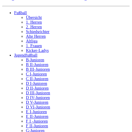
Fußball
Übersicht
1. Herren
2. Herren
Schiedsrichter
Alte Herren
Altliga
1. Frauen
Kicker-Ladys
Jugendfußball
B-Junioren
B II-Junioren
B III-Junioren
C I-Junioren
C II-Junioren
D I-Junioren
D II-Junioren
D III-Junioren
D IV-Junioren
D V-Junioren
D VI-Junioren
E I-Junioren
E II-Junioren
F I -Junioren
F II-Junioren
G-Junioren