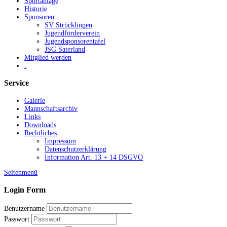
Sportanlage
Historie
Sponsoren
SV Strücklingen
Jugendförderverein
Jugendsponsorentafel
JSG Saterland
Mitglied werden
.
Service
Galerie
Mannschaftsarchiv
Links
Downloads
Rechtliches
Impressum
Datenschutzerklärung
Information Art. 13 + 14 DSGVO
Seitenmenü
Login Form
Benutzername
Passwort