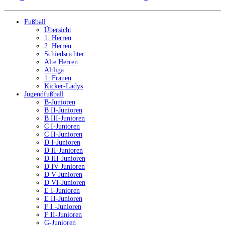
Fußball
Übersicht
1. Herren
2. Herren
Schiedsrichter
Alte Herren
Altliga
1. Frauen
Kicker-Ladys
Jugendfußball
B-Junioren
B II-Junioren
B III-Junioren
C I-Junioren
C II-Junioren
D I-Junioren
D II-Junioren
D III-Junioren
D IV-Junioren
D V-Junioren
D VI-Junioren
E I-Junioren
E II-Junioren
F I -Junioren
F II-Junioren
G-Junioren