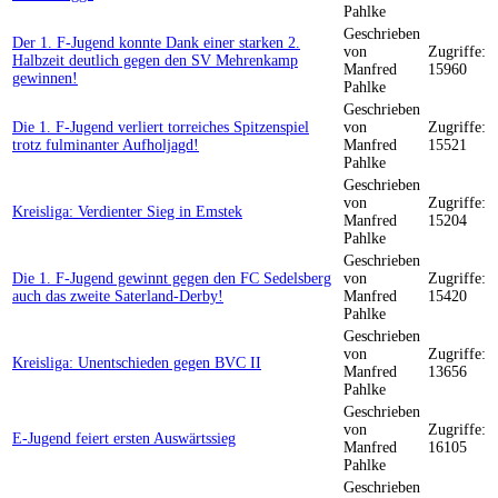
Pahlke
Geschrieben
Der 1. F-Jugend konnte Dank einer starken 2.
von
Zugriffe:
Halbzeit deutlich gegen den SV Mehrenkamp
Manfred
15960
gewinnen!
Pahlke
Geschrieben
Die 1. F-Jugend verliert torreiches Spitzenspiel
von
Zugriffe:
trotz fulminanter Aufholjagd!
Manfred
15521
Pahlke
Geschrieben
von
Zugriffe:
Kreisliga: Verdienter Sieg in Emstek
Manfred
15204
Pahlke
Geschrieben
Die 1. F-Jugend gewinnt gegen den FC Sedelsberg
von
Zugriffe:
auch das zweite Saterland-Derby!
Manfred
15420
Pahlke
Geschrieben
von
Zugriffe:
Kreisliga: Unentschieden gegen BVC II
Manfred
13656
Pahlke
Geschrieben
von
Zugriffe:
E-Jugend feiert ersten Auswärtssieg
Manfred
16105
Pahlke
Geschrieben