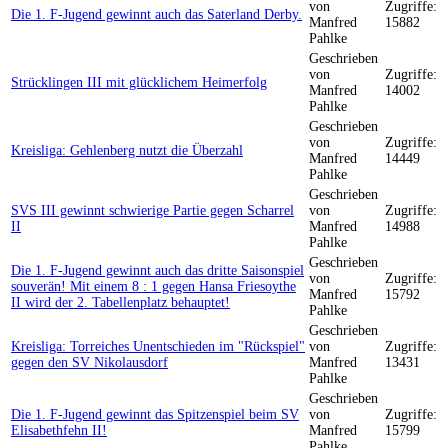
von
Zugriffe:
Die 1. F-Jugend gewinnt auch das Saterland Derby.
Manfred
15882
Pahlke
Geschrieben
von
Zugriffe:
Strücklingen III mit glücklichem Heimerfolg
Manfred
14002
Pahlke
Geschrieben
von
Zugriffe:
Kreisliga: Gehlenberg nutzt die Überzahl
Manfred
14449
Pahlke
Geschrieben
SVS III gewinnt schwierige Partie gegen Scharrel
von
Zugriffe:
II
Manfred
14988
Pahlke
Geschrieben
Die 1. F-Jugend gewinnt auch das dritte Saisonspiel
von
Zugriffe:
souverän! Mit einem 8 : 1 gegen Hansa Friesoythe
Manfred
15792
II wird der 2. Tabellenplatz behauptet!
Pahlke
Geschrieben
Kreisliga: Torreiches Unentschieden im "Rückspiel"
von
Zugriffe:
gegen den SV Nikolausdorf
Manfred
13431
Pahlke
Geschrieben
Die 1. F-Jugend gewinnt das Spitzenspiel beim SV
von
Zugriffe:
Elisabethfehn II!
Manfred
15799
Pahlke